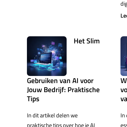
di
Le
Het Slim
Gebruiken van AI voor
W
Jouw Bedrijf: Praktische
vo
Tips
va
In dit artikel delen we
In
praktische tips over hoe je AI
es