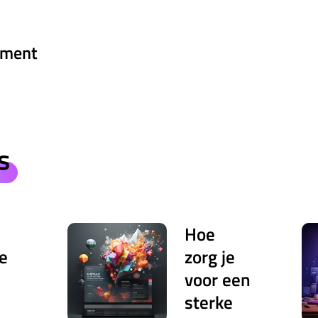
ment
s
Hoe
e
zorg je
voor een
sterke