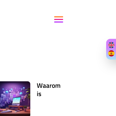
Waarom
is