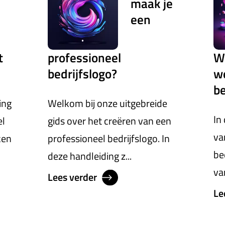
maak je
een
t
professioneel
W
bedrijfslogo?
we
be
ing
Welkom bij onze uitgebreide
In
el
gids over het creëren van een
va
ken
professioneel bedrijfslogo. In
be
deze handleiding z...
va
Lees verder
Le