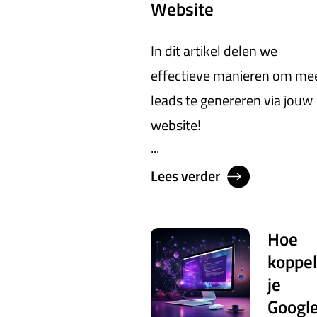
Website
In dit artikel delen we
effectieve manieren om me
leads te genereren via jouw
website!
...
Lees verder
Hoe
koppel
je
Googl