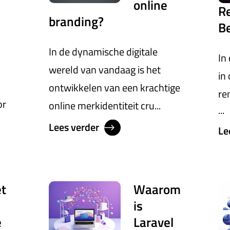
online
R
branding?
Be
In de dynamische digitale
In
wereld van vandaag is het
in
ontwikkelen van een krachtige
re
or
online merkidentiteit cru...
...
Lees verder
Le
et
Waarom
is
e
Laravel