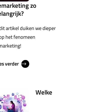
emarketing zo
langrijk?
 dit artikel duiken we dieper
 op het fenomeen
marketing!
es verder
Welke