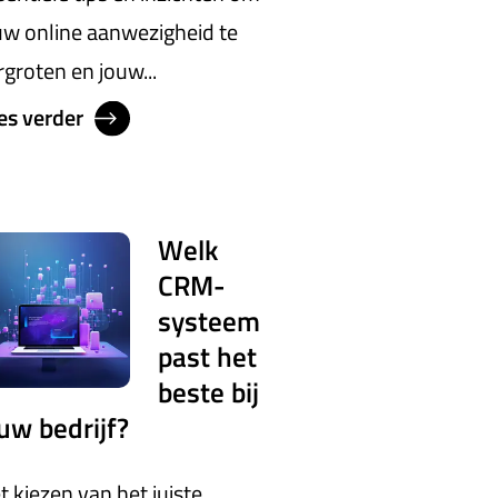
uw online aanwezigheid te
rgroten en jouw...
es verder
Welk
CRM-
systeem
past het
beste bij
uw bedrijf?
t kiezen van het juiste