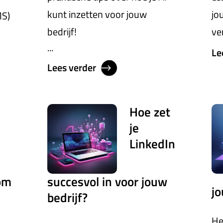
kunt inzetten voor jouw
jo
S)
bedrijf!
ve
...
Le
Lees verder
Hoe zet
je
LinkedIn
om
succesvol in voor jouw
jo
bedrijf?
He