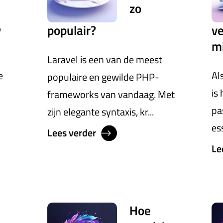
zo
w
populair?
v
m
Laravel is een van de meest
e
Al
populaire en gewilde PHP-
is
frameworks van vandaag. Met
pa
zijn elegante syntaxis, kr...
es
Lees verder
Le
Hoe