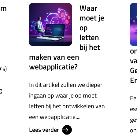
om
Waar
moet je
op
letten
bij het
o
maken van een
v
webapplicatie?
’s)
Ge
E
In dit artikel zullen we dieper
g
ingaan op waar je op moet
Ee
letten bij het ontwikkelen van
es
een webapplicatie....
ge
Lees verder
on