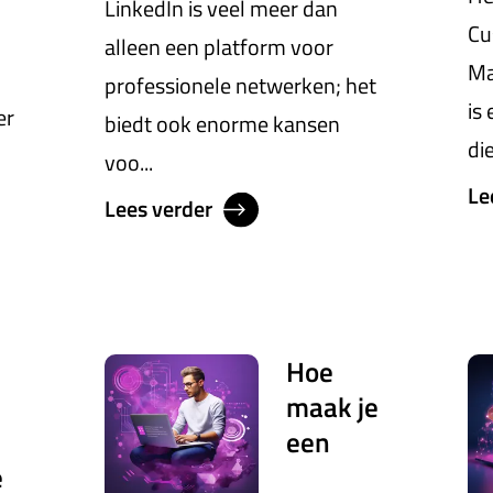
LinkedIn is veel meer dan
Cu
alleen een platform voor
Ma
professionele netwerken; het
is
er
biedt ook enorme kansen
die
voo...
Le
Lees verder
Hoe
maak je
een
e